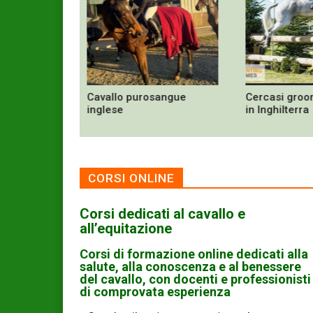
er -
Cavallo purosangue
Cercasi groo
di Scuderia
inglese
in Inghilterra
CORSI ONLINE
Corsi dedicati al cavallo e
all’equitazione
Corsi di formazione online dedicati alla
salute, alla conoscenza e al benessere
del cavallo, con docenti e professionisti
di comprovata esperienza