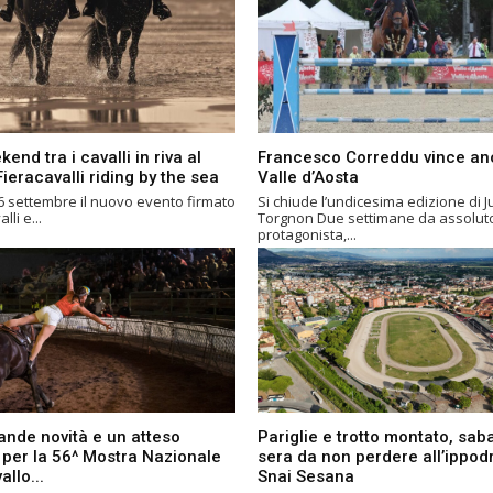
end tra i cavalli in riva al
Francesco Correddu vince an
ieracavalli riding by the sea
Valle d’Aosta
 6 settembre il nuovo evento firmato
Si chiude l’undicesima edizione di 
lli e...
Torgnon Due settimane da assoluto
protagonista,...
ande novità e un atteso
Pariglie e trotto montato, sab
o per la 56^ Mostra Nazionale
sera da non perdere all’ippo
allo...
Snai Sesana