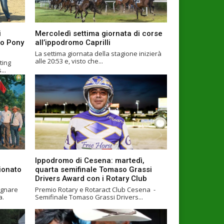
i
Mercoledì settima giornata di corse
eo Pony
all’ippodromo Caprilli
La settima giornata della stagione inizierà
alle 20:53 e, visto che...
ting
..
Ippodromo di Cesena: martedì,
ionato
quarta semifinale Tomaso Grassi
Drivers Award con i Rotary Club
egnare
Premio Rotary e Rotaract Club Cesena -
a.
Semifinale Tomaso Grassi Drivers...