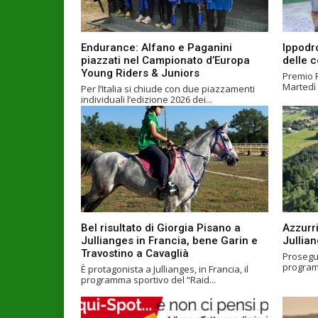
Endurance: Alfano e Paganini
Ippodr
piazzati nel Campionato d’Europa
delle 
Young Riders & Juniors
Premio 
Martedì 
Per l’Italia si chiude con due piazzamenti
individuali l’edizione 2026 dei...
Bel risultato di Giorgia Pisano a
Azzurri
Jullianges in Francia, bene Garin e
Jullian
Travostino a Cavaglià
Prosegue
programm
È protagonista a Jullianges, in Francia, il
programma sportivo del “Raid...