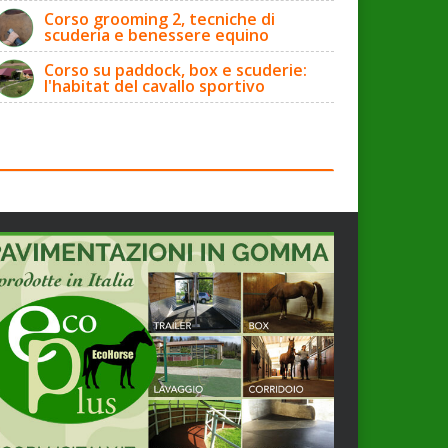
Corso grooming 2, tecniche di
scuderia e benessere equino
Corso su paddock, box e scuderie:
l'habitat del cavallo sportivo