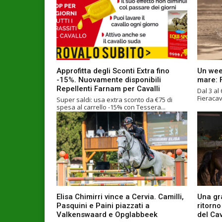
Approfitta degli Sconti Extra fino
Un week
-15%. Nuovamente disponibili
mare: F
Repellenti Farnam per Cavalli
Dal 3 al
Fieracava
Super saldi: usa extra sconto da €75 di
spesa al carrello -15% con Tessera...
Elisa Chimirri vince a Cervia. Camilli,
Una gr
Pasquini e Paini piazzati a
ritorn
Valkenswaard e Opglabbeek
del Cav