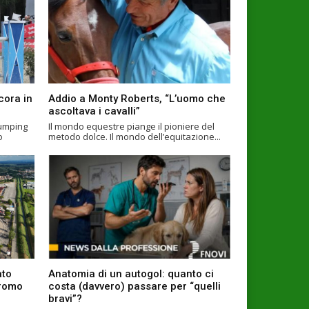
cora in
Addio a Monty Roberts, “L’uomo che
ascoltava i cavalli”
Jumping
Il mondo equestre piange il pioniere del
metodo dolce. Il mondo dell’equitazione...
ato
Anatomia di un autogol: quanto ci
dromo
costa (davvero) passare per “quelli
bravi”?