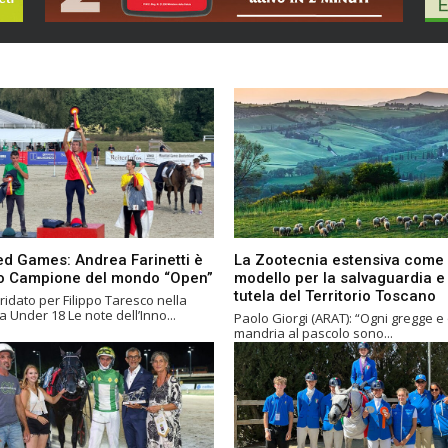
d Games: Andrea Farinetti è
La Zootecnia estensiva come
vo Campione del mondo “Open”
modello per la salvaguardia e 
tutela del Territorio Toscano
ridato per Filippo Taresco nella
categoria Under 18 Le note dell’Inno...
Paolo Giorgi (ARAT): “Ogni gregge e
mandria al pascolo sono...