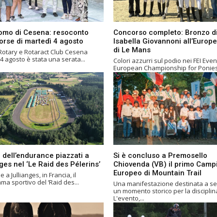
omo di Cesena: resoconto
Concorso completo: Bronzo d
corse di martedì 4 agosto
Isabella Giovannoni all’Europ
di Le Mans
Rotary e Rotaract Club Cesena
4 agosto è stata una serata...
Colori azzurri sul podio nei FEI Even
European Championship for Ponies.
 dell’endurance piazzati a
Si è concluso a Premosello
ges nel ‘Le Raid des Pélerins’
Chiovenda (VB) il primo Camp
Europeo di Mountain Trail
 a Jullianges, in Francia, il
a sportivo del ‘Raid des...
Una manifestazione destinata a s
un momento storico per la disciplin
L'evento,...