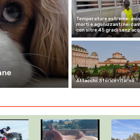
Temperature estreme: anim
morti e agonizzanti nei ca
con oltre 45 gradi senz’ac
cane
Attacchi: Storico ritorno