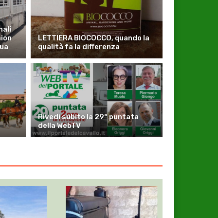
ali
mion
LETTIERA BIOCOCCO, quando la
qua
qualità fa la differenza
Rivedi subito la 29° puntata
della WebTV