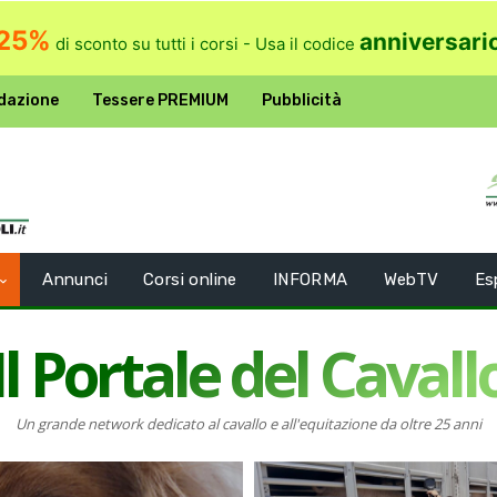
25%
anniversari
di sconto su tutti i corsi - Usa il codice
dazione
Tessere PREMIUM
Pubblicità
Annunci
Corsi online
INFORMA
WebTV
Es
Il Portale del Cavall
Un grande network dedicato al cavallo e all'equitazione da oltre 25 anni