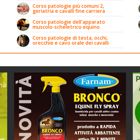
Corso patologie più comuni 2,
geriatria e cavalli fine carriera
Corso patologie dell'apparato
muscolo-scheletrico equino
Corso patologie di testa, occhi,
orecchie e cavo orale dei cavalli