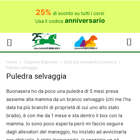
25%
di sconto su tutti i corsi
anniversario
Usa il codice
Home
L’Esperto Risponde
Dott.ssa Alessandra Deerinck
Puledra selvaggia
Puledra selvaggia
Buonasera ho da poco una puledra di 5 mesi presa
assieme alla mamma da un branco selvaggio (chi me l’ha
data ha più branchi di proprietà di cui uno allo stato
brado), è con me da 1 mese e sta dentro il box con la
mamma. Io sono poco esperta però mi faccio seguire
dagli allevatori del maneggio, ho iniziato ad avvicinarla
per abituarla, è stata incavezzata, la spazzolo un pò.