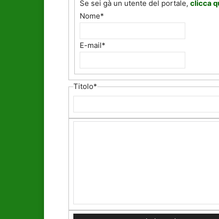
Se sei gà un utente del portale,
clicca q
Nome
*
E-mail
*
Titolo
*