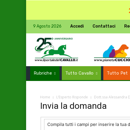
9 Agosto 2026
Accedi
Contattaci
Re
Rubriche
Tutto Cavallo
Tutto Pet
Home
L’Esperto Risponde
Dott.ssa Alessandra 
Invia la domanda
Compila tutti i campi per inserire la tua