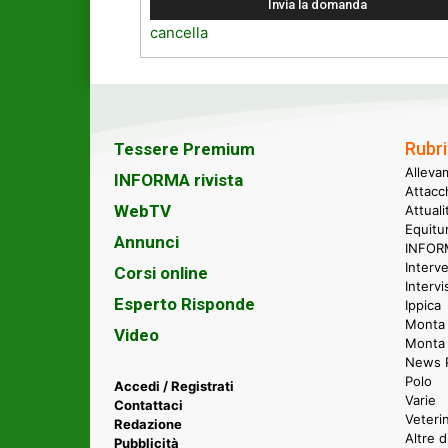
cancella
Rubri
Tessere Premium
Alleva
INFORMA rivista
Attacc
WebTV
Attual
Equitu
Annunci
INFORM
Interve
Corsi online
Intervi
Esperto Risponde
Ippica
Monta 
Video
Monta
News P
Polo
Accedi / Registrati
Varie
Contattaci
Veteri
Redazione
Altre d
Pubblicità