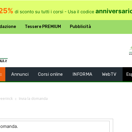
25%
anniversari
di sconto su tutti i corsi - Usa il codice
dazione
Tessere PREMIUM
Pubblicità
Annunci
Corsi online
INFORMA
WebTV
Es
Deerinck
Invia la domanda
 domanda.