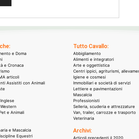
che:
Tutto Cavallo:
mento e Doma
Abbigliamento
hi
Alimenti e integratori
ità e Cronaca
Arte e oggettistica
rismo
Centri ippici, agriturismi, allevame
A articoli
Igiene e cosmesi
nti Assistiti con Animali
Immobiliari e società di servizi
ste
Lettiere e pavimentazioni
Mascalcia
Inglese
Professionisti
 Western
Selleria, scuderia e attrezzature
et e Animali
Van, trailer, carrozze e trasporto
Veterinaria
Archivi:
naria e Mascalcia
iscipline Equestri
Articoli precedenti il 2020