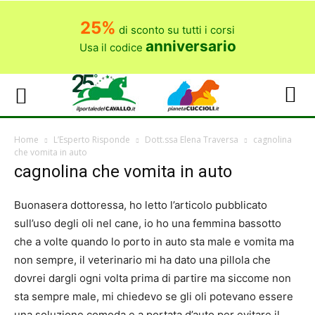
25%
di sconto su tutti i corsi
anniversario
Usa il codice
Home
L’Esperto Risponde
Dott.ssa Elena Traversa
cagnolina
che vomita in auto
cagnolina che vomita in auto
Buonasera dottoressa, ho letto l’articolo pubblicato
sull’uso degli oli nel cane, io ho una femmina bassotto
che a volte quando lo porto in auto sta male e vomita ma
non sempre, il veterinario mi ha dato una pillola che
dovrei dargli ogni volta prima di partire ma siccome non
sta sempre male, mi chiedevo se gli oli potevano essere
una soluzione comoda e a portata d’auto per evitare il