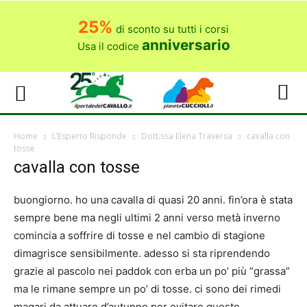
25%
di sconto su tutti i corsi
anniversario
Usa il codice
Home
L’Esperto Risponde
Dott.ssa Elena Traversa
cavalla con
tosse
cavalla con tosse
buongiorno. ho una cavalla di quasi 20 anni. fin’ora è stata
sempre bene ma negli ultimi 2 anni verso metà inverno
comincia a soffrire di tosse e nel cambio di stagione
dimagrisce sensibilmente. adesso si sta riprendendo
grazie al pascolo nei paddok con erba un po’ più “grassa”
ma le rimane sempre un po’ di tosse. ci sono dei rimedi
magari da attuare d’autunno per evitare questo