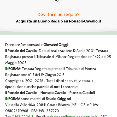
RSS
Devi fare un regalo?
Acquista un Buono Regalo su NonsoloCavallo.it
Direttore Responsabile
Giovanni Origgi
Il Portale del Cavallo
: Data di realizzazione 12 Aprile 2001. Testata
Registrata presso il Tribunale di Milano: Registrazione n° 422 del 25
Maggio 2005
IN
FORMA
: Testata Registrata presso il Tribunale di Monza:
Registrazione n° 7 del 19 Giugno 2018
Copyright © 2001-2026 • Tutti i diritti riservati, vietata la
riproduzione anche parziale di tutti i contenuti.
Il Portale del Cavallo
-
NonsoloCavallo
-
Pianeta Cuccioli
-
IN
FORMA
sono marchi di
Studio Origgi srl
Via della Valle 46/a, 20841 Carate Brianza (MB) • C.F. e P. IVA:
08102670968 - REA: MB-1887970
Tel:
0362/990913
- Email:
redazione@ilportaledelcavallo.it
- PEC: