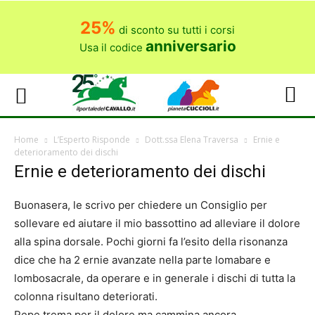
25%
di sconto su tutti i corsi
anniversario
Usa il codice
Home
L’Esperto Risponde
Dott.ssa Elena Traversa
Ernie e
deterioramento dei dischi
Ernie e deterioramento dei dischi
Buonasera, le scrivo per chiedere un Consiglio per
sollevare ed aiutare il mio bassottino ad alleviare il dolore
alla spina dorsale. Pochi giorni fa l’esito della risonanza
dice che ha 2 ernie avanzate nella parte lomabare e
lombosacrale, da operare e in generale i dischi di tutta la
colonna risultano deteriorati.
Pepe trema per il dolore,ma cammina ancora.