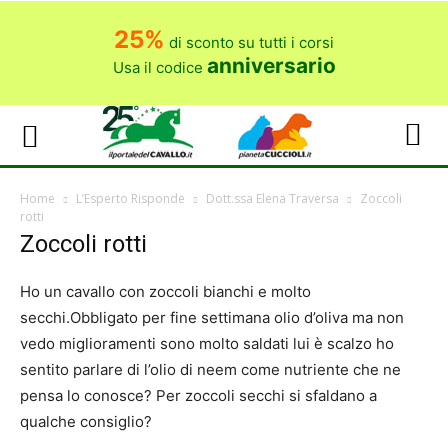
25%
di sconto su tutti i corsi
anniversario
Usa il codice
Home
L’Esperto Risponde
Dott.ssa Elena Traversa
Zoccoli
rotti
Zoccoli rotti
Ho un cavallo con zoccoli bianchi e molto
secchi.Obbligato per fine settimana olio d’oliva ma non
vedo miglioramenti sono molto saldati lui è scalzo ho
sentito parlare di l’olio di neem come nutriente che ne
pensa lo conosce? Per zoccoli secchi si sfaldano a
qualche consiglio?