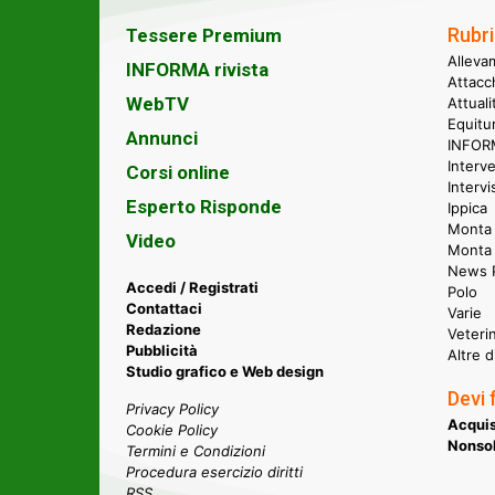
Rubri
Tessere Premium
Alleva
INFORMA rivista
Attacc
WebTV
Attual
Equitu
Annunci
INFORM
Interve
Corsi online
Intervi
Esperto Risponde
Ippica
Monta 
Video
Monta
News P
Accedi / Registrati
Polo
Contattaci
Varie
Redazione
Veteri
Pubblicità
Altre d
Studio grafico e Web design
Devi 
Privacy Policy
Acquis
Cookie Policy
Nonsol
Termini e Condizioni
Procedura esercizio diritti
RSS