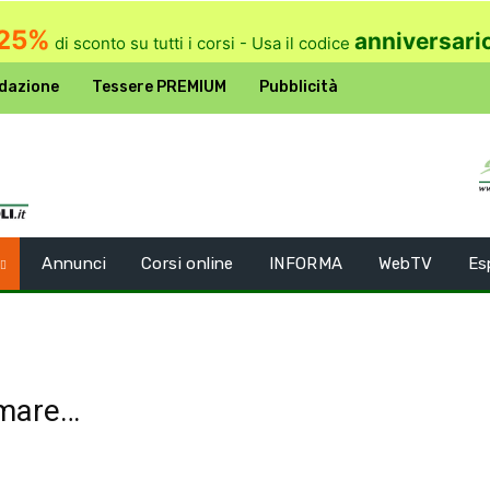
25%
anniversari
di sconto su tutti i corsi - Usa il codice
dazione
Tessere PREMIUM
Pubblicità
Annunci
Corsi online
INFORMA
WebTV
Es
ermare…