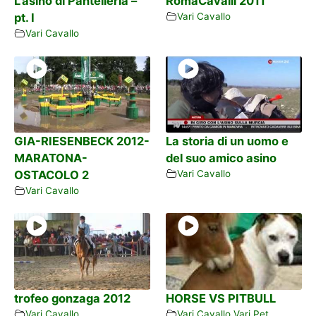
L’asino di Pantelleria –
RomaCavalli 2011
pt. I
Vari Cavallo
Vari Cavallo
GIA-RIESENBECK 2012-
La storia di un uomo e
MARATONA-
del suo amico asino
OSTACOLO 2
Vari Cavallo
Vari Cavallo
trofeo gonzaga 2012
HORSE VS PITBULL
Vari Cavallo
Vari Cavallo
,
Vari Pet