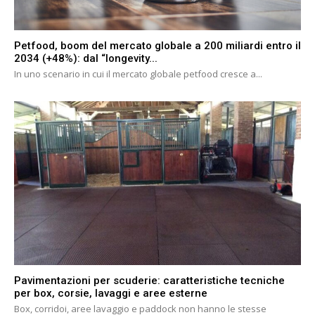
Petfood, boom del mercato globale a 200 miliardi entro il
2034 (+48%): dal “longevity...
In uno scenario in cui il mercato globale petfood cresce a...
Pavimentazioni per scuderie: caratteristiche tecniche
per box, corsie, lavaggi e aree esterne
Box, corridoi, aree lavaggio e paddock non hanno le stesse