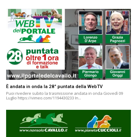
È andata in onda la 28° puntata della WebTV
Puoi rivedere subito la trasmissione andata in onda Giovedì 09
Luglio https://vimeo.com/1194430233 In...