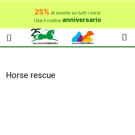
25%
di sconto su tutti i corsi
anniversario
Usa il codice
Horse rescue