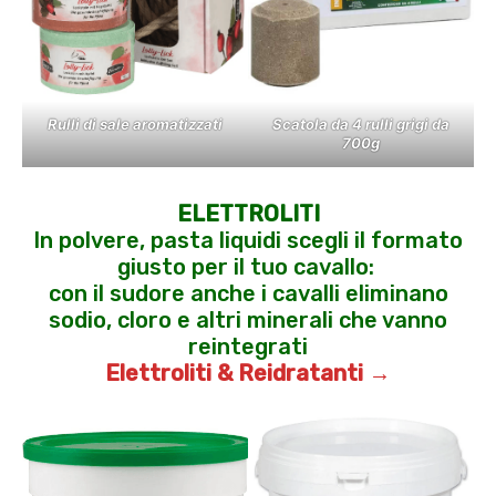
Rulli di sale aromatizzati
Scatola da 4 rulli grigi da
700g
ELETTROLITI
In polvere, pasta liquidi scegli il formato
giusto per il tuo cavallo:
con il sudore anche i cavalli eliminano
sodio, cloro e altri minerali che vanno
reintegrati
Elettroliti & Reidratanti →