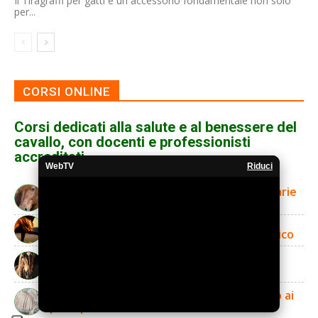
Il Tiragraffi per gatti è un accessorio fondamentale non solo
per...
CORSI ONLINE
Corsi dedicati alla salute e al benessere del
cavallo, con docenti e professionisti
accreditati
WebTV
Riduci
Patologie più comuni infettive e parassitarie
dei cavalli
Patologie dell'apparato muscolo-scheletrico
Patologie della testa, degli occhi, delle
orecchie e del cavo orale
Traumatologia e incidenti: primo soccorso ai
principali incidenti