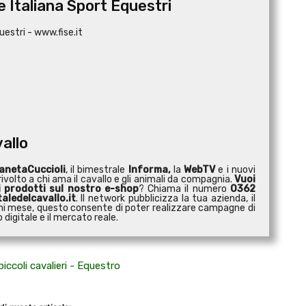
 Italiana Sport Equestri
uestri - www.fise.it
vallo
anetaCuccioli
, il bimestrale
Informa,
la
WebTV
e i nuovi
ivolto a chi ama il cavallo e gli animali da compagnia.
Vuoi
i prodotti sul nostro e-shop
? Chiama il numero
0362
aledelcavallo.it
. Il network pubblicizza la tua azienda, il
 ogni mese, questo consente di poter realizzare campagne di
digitale e il mercato reale.