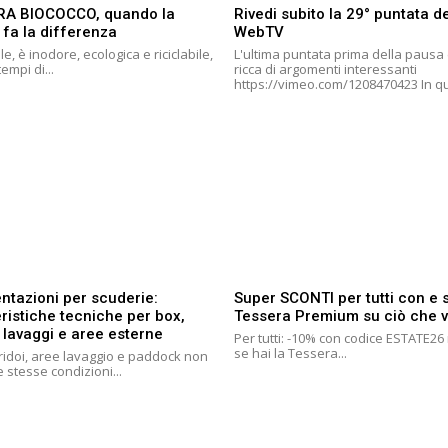
RA BIOCOCCO, quando la
Rivedi subito la 29° puntata de
 fa la differenza
WebTV
le, è inodore, ecologica e riciclabile,
L'ultima puntata prima della pausa 
tempi di...
ricca di argomenti interessanti
https://vimeo.co
ntazioni per scuderie:
Super SCONTI per tutti con e
ristiche tecniche per box,
Tessera Premium su ciò che v
 lavaggi e aree esterne
Per tutti: -10% con codice ESTATE2
se hai la Tessera...
ridoi, aree lavaggio e paddock non
 stesse condizioni...