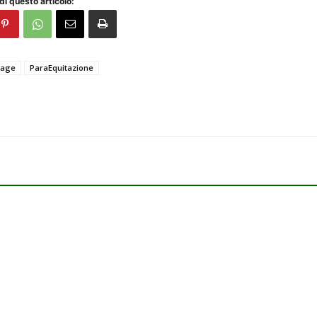
di questo articolo:
sage
ParaEquitazione