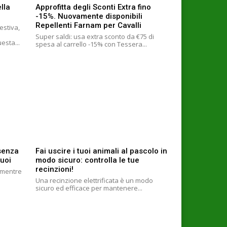
lla
Approfitta degli Sconti Extra fino
-15%. Nuovamente disponibili
Repellenti Farnam per Cavalli
estiva,
Super saldi: usa extra sconto da €75 di
m/1208470423 In questa...
spesa al carrello -15% con Tessera...
 senza
Fai uscire i tuoi animali al pascolo in
uoi
modo sicuro: controlla le tue
recinzioni!
6 mentre
Una recinzione elettrificata è un modo
sicuro ed efficace per mantenere...