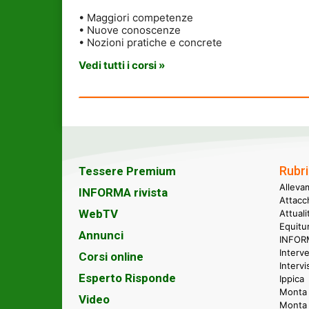
• Maggiori competenze
• Nuove conoscenze
• Nozioni pratiche e concrete
Vedi tutti i corsi »
Rubri
Tessere Premium
Alleva
INFORMA rivista
Attacc
WebTV
Attual
Equitu
Annunci
INFORM
Interve
Corsi online
Intervi
Esperto Risponde
Ippica
Monta 
Video
Monta