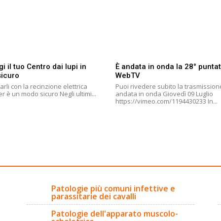
i il tuo Centro dai lupi in
È andata in onda la 28° puntat
icuro
WebTV
arli con la recinzione elettrica
Puoi rivedere subito la trasmission
Gallagher è un modo sicuro Negli ultimi...
andata in onda Giovedì 09 Luglio
https://vimeo.com/1194430233 In...
Patologie più comuni infettive e
parassitarie dei cavalli
Patologie dell'apparato muscolo-