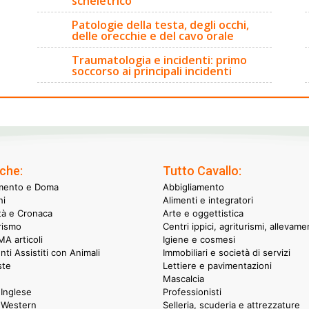
scheletrico
Patologie della testa, degli occhi,
delle orecchie e del cavo orale
Traumatologia e incidenti: primo
soccorso ai principali incidenti
che:
Tutto Cavallo:
mento e Doma
Abbigliamento
hi
Alimenti e integratori
ità e Cronaca
Arte e oggettistica
rismo
Centri ippici, agriturismi, allevame
A articoli
Igiene e cosmesi
nti Assistiti con Animali
Immobiliari e società di servizi
ste
Lettiere e pavimentazioni
Mascalcia
Inglese
Professionisti
 Western
Selleria, scuderia e attrezzature