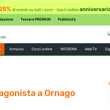
25%
anniversari
di sconto su tutti i corsi - Usa il codice
dazione
Tessere PREMIUM
Pubblicità
Annunci
Corsi online
INFORMA
WebTV
Es
agonista a Ornago