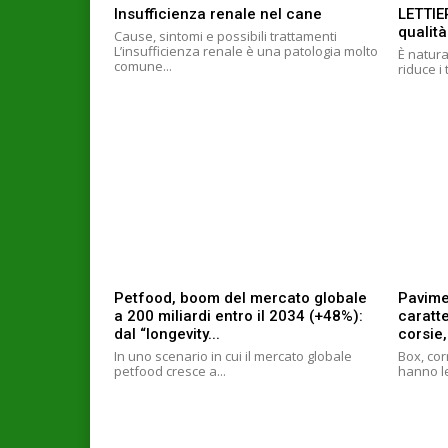
Insufficienza renale nel cane
LETTIE
qualità
Cause, sintomi e possibili trattamenti
L’insufficienza renale è una patologia molto
È natura
comune...
riduce i 
Petfood, boom del mercato globale
Pavime
a 200 miliardi entro il 2034 (+48%):
caratte
dal “longevity...
corsie,
In uno scenario in cui il mercato globale
Box, cor
petfood cresce a...
hanno le