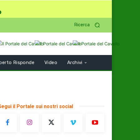
o
Ricerca
perto Risponde
Video
Archivi
Segui il Portale sui nostri social