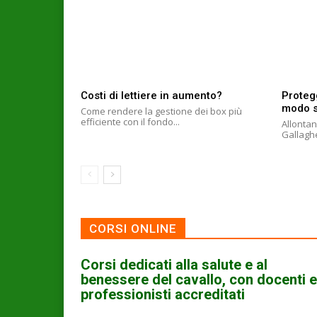
Costi di lettiere in aumento?
Protegg
modo s
Come rendere la gestione dei box più
efficiente con il fondo...
Allontan
CORSI ONLINE
Corsi dedicati alla salute e al
benessere del cavallo, con docenti e
professionisti accreditati