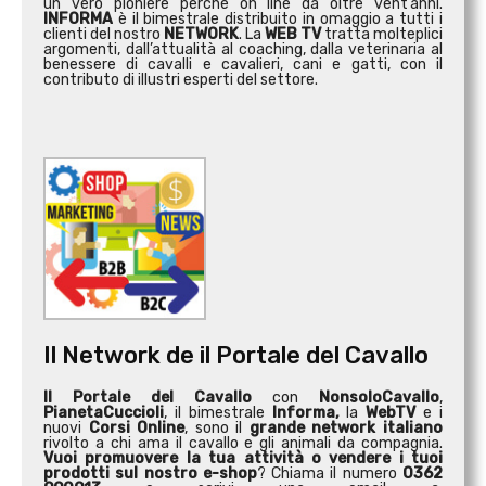
un vero pioniere perché on line da oltre vent’anni.
INFORMA
è il bimestrale distribuito in omaggio a tutti i
clienti del nostro
NETWORK
. La
WEB TV
tratta molteplici
argomenti, dall’attualità al coaching, dalla veterinaria al
benessere di cavalli e cavalieri, cani e gatti, con il
contributo di illustri esperti del settore.
Il Network de il Portale del Cavallo
Il Portale del Cavallo
con
NonsoloCavallo
,
PianetaCuccioli
, il bimestrale
Informa,
la
WebTV
e i
nuovi
Corsi Online
, sono il
grande network italiano
rivolto a chi ama il cavallo e gli animali da compagnia.
Vuoi promuovere la tua attività o
vendere i tuoi
prodotti sul nostro e-shop
? Chiama il numero
0362