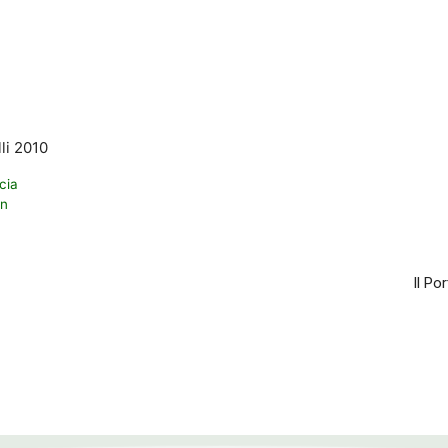
li 2010
cia
an
Il Po