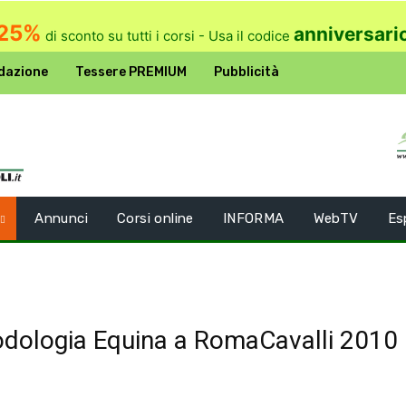
25%
anniversari
di sconto su tutti i corsi - Usa il codice
dazione
Tessere PREMIUM
Pubblicità
Annunci
Corsi online
INFORMA
WebTV
Es
Podologia Equina a RomaCavalli 2010