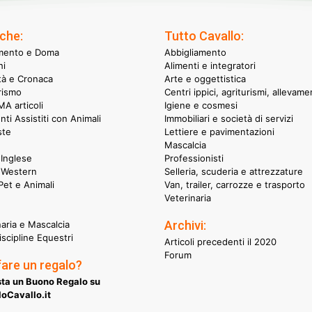
che:
Tutto Cavallo:
mento e Doma
Abbigliamento
hi
Alimenti e integratori
ità e Cronaca
Arte e oggettistica
rismo
Centri ippici, agriturismi, allevame
A articoli
Igiene e cosmesi
nti Assistiti con Animali
Immobiliari e società di servizi
ste
Lettiere e pavimentazioni
Mascalcia
Inglese
Professionisti
 Western
Selleria, scuderia e attrezzature
et e Animali
Van, trailer, carrozze e trasporto
Veterinaria
Archivi:
naria e Mascalcia
iscipline Equestri
Articoli precedenti il 2020
Forum
fare un regalo?
ta un Buono Regalo su
oCavallo.it