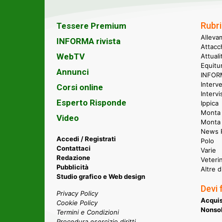
Rubri
Tessere Premium
Alleva
INFORMA rivista
Attacc
WebTV
Attual
Equitu
Annunci
INFORM
Interve
Corsi online
Intervi
Esperto Risponde
Ippica
Monta 
Video
Monta
News P
Accedi / Registrati
Polo
Contattaci
Varie
Redazione
Veteri
Pubblicità
Altre d
Studio grafico e Web design
Devi 
Privacy Policy
Acquis
Cookie Policy
Nonsol
Termini e Condizioni
Procedura esercizio diritti