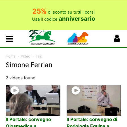
25%
di sconto su tutti i corsi
anniversario
Usa il codice
Home
Video
Tag
Simone Ferrian
2 videos found
Il Portale: convegno
Il Portale: convegno di
Olosmedica a
Podologia Equina a