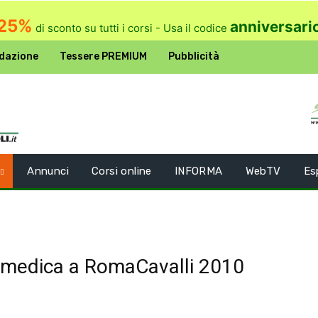
25%
anniversari
di sconto su tutti i corsi - Usa il codice
dazione
Tessere PREMIUM
Pubblicità
Annunci
Corsi online
INFORMA
WebTV
Es
osmedica a RomaCavalli 2010