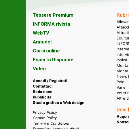
Rubri
Tessere Premium
Alleva
INFORMA rivista
Attacc
WebTV
Attual
Equitu
Annunci
INFORM
Interve
Corsi online
Intervi
Esperto Risponde
Ippica
Monta 
Video
Monta
News P
Accedi / Registrati
Polo
Contattaci
Varie
Redazione
Veteri
Pubblicità
Altre d
Studio grafico e Web design
Devi 
Privacy Policy
Acquis
Cookie Policy
Nonsol
Termini e Condizioni
Procedura esercizio diritti