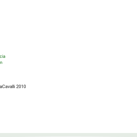
cia
an
aCavalli 2010