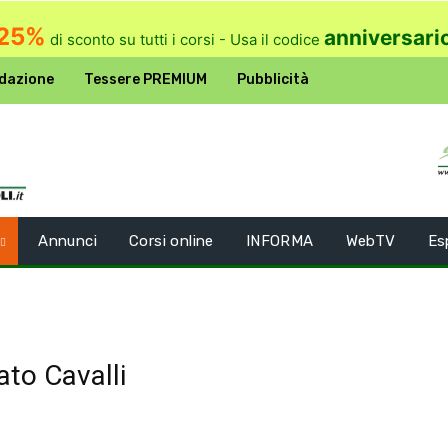
25%
anniversari
di sconto su tutti i corsi - Usa il codice
dazione
Tessere PREMIUM
Pubblicità
Annunci
Corsi online
INFORMA
WebTV
Es
ato Cavalli