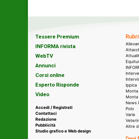
Rubri
Tessere Premium
Alleva
INFORMA rivista
Attacc
WebTV
Attual
Equitu
Annunci
INFORM
Interve
Corsi online
Intervi
Esperto Risponde
Ippica
Monta 
Video
Monta
News P
Accedi / Registrati
Polo
Contattaci
Varie
Redazione
Veteri
Pubblicità
Altre d
Studio grafico e Web design
Devi 