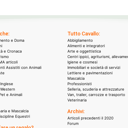
che:
Tutto Cavallo:
mento e Doma
Abbigliamento
hi
Alimenti e integratori
ità e Cronaca
Arte e oggettistica
rismo
Centri ippici, agriturismi, allevame
A articoli
Igiene e cosmesi
nti Assistiti con Animali
Immobiliari e società di servizi
ste
Lettiere e pavimentazioni
Mascalcia
Inglese
Professionisti
 Western
Selleria, scuderia e attrezzature
et e Animali
Van, trailer, carrozze e trasporto
Veterinaria
Archivi:
naria e Mascalcia
iscipline Equestri
Articoli precedenti il 2020
Forum
fare un regalo?