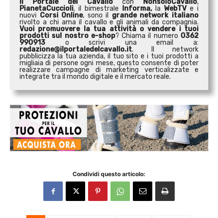
Il Portale del Cavallo
con
NonsoloCavallo
,
PianetaCuccioli
, il bimestrale
Informa,
la
WebTV
e i
nuovi
Corsi Online
, sono il
grande network italiano
rivolto a chi ama il cavallo e gli animali da compagnia.
Vuoi promuovere la tua attività o
vendere i tuoi
prodotti sul nostro e-shop
? Chiama il numero
0362
990913
o scrivi una email a:
redazione@ilportaledelcavallo.it
. Il network
pubblicizza la tua azienda, il tuo sito e i tuoi prodotti a
migliaia di persone ogni mese, questo consente di poter
realizzare campagne di marketing verticalizzate e
integrate tra il mondo digitale e il mercato reale.
Condividi questo articolo: