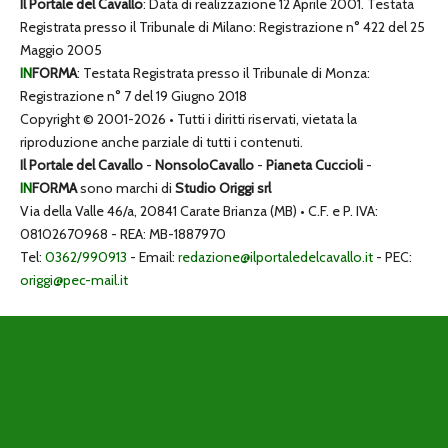
Il Portale del Cavallo
: Data di realizzazione 12 Aprile 2001. Testata
Registrata presso il Tribunale di Milano: Registrazione n° 422 del 25
Maggio 2005
IN
FORMA
: Testata Registrata presso il Tribunale di Monza:
Registrazione n° 7 del 19 Giugno 2018
Copyright © 2001-2026 • Tutti i diritti riservati, vietata la
riproduzione anche parziale di tutti i contenuti.
Il Portale del Cavallo
-
NonsoloCavallo
-
Pianeta Cuccioli
-
IN
FORMA
sono marchi di
Studio Origgi srl
Via della Valle 46/a, 20841 Carate Brianza (MB) • C.F. e P. IVA:
08102670968 - REA: MB-1887970
Tel:
0362/990913
- Email:
redazione@ilportaledelcavallo.it
- PEC:
origgi@pec-mail.it