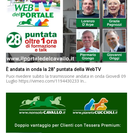
È andata in onda la 28° puntata della WebTV
Puoi rivedere subito la trasmissione andata in onda Giovedì 09
Luglio https://vimeo.com/1194430233 In...