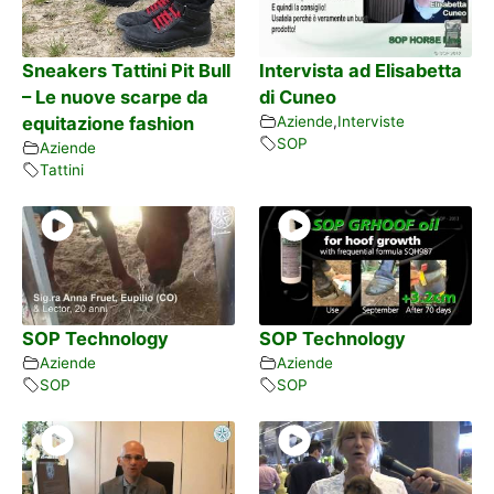
Sneakers Tattini Pit Bull
Intervista ad Elisabetta
– Le nuove scarpe da
di Cuneo
equitazione fashion
Aziende
,
Interviste
SOP
Aziende
Tattini
SOP Technology
SOP Technology
Aziende
Aziende
SOP
SOP