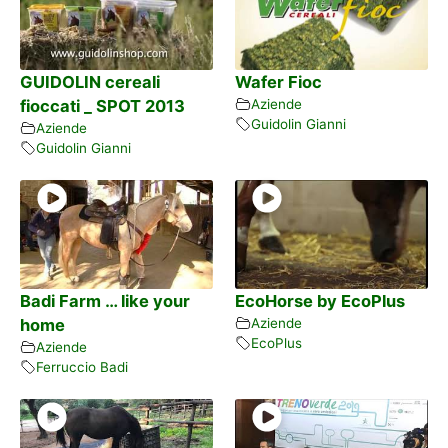
GUIDOLIN cereali
Wafer Fioc
fioccati _ SPOT 2013
Aziende
Guidolin Gianni
Aziende
Guidolin Gianni
Badi Farm … like your
EcoHorse by EcoPlus
home
Aziende
EcoPlus
Aziende
Ferruccio Badi